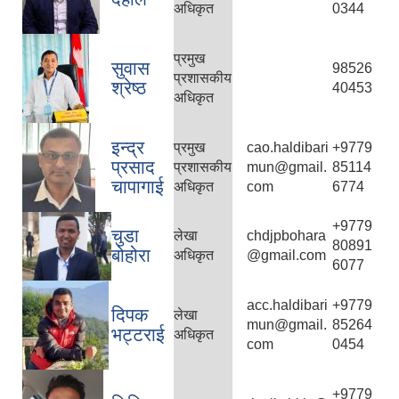
अधिकृत
0344
प्रमुख
सुवास
98526
प्रशासकीय
श्रेष्ठ
40453
अधिकृत
इन्द्र
प्रमुख
cao.haldibari
+9779
प्रसाद
प्रशासकीय
mun@gmail.
85114
चापागाई
अधिकृत
com
6774
+9779
चुडा
लेखा
chdjpbohara
80891
बोहोरा
अधिकृत
@gmail.com
6077
acc.haldibari
+9779
दिपक
लेखा
mun@gmail.
85264
भट्टराई
अधिकृत
com
0454
+9779