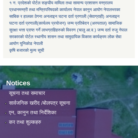
१ न. प्रदेशको पोर्टल
सङ्घीय मामिला तथा सामान्य प्रशासन मन्त्रालय
प्रधानमन्त्री तथा मन्त्रिपरिषदको कार्यालय
नेपाल कानुन आयोग
नेपालभरका
साबिक र हालका ठेगना
अनलाइन घटना दर्ता प्रणाली (सेवाग्राही)
अनलाइन
घटना दर्ता प्रणाली(कार्यलय प्रयोजन)
जन्म प्रतिबेदन (अस्पताल)
सामाजिक
सुरक्षा भत्ता प्राप्त गर्ने लाभग्राहिहरुको विवरण (चालु आ.व.)
जन्म दर्ता रुजु
नेपाल
सरकारको पोर्टल
स्थानीय शासन तथा सामुदायिक विकास कार्यक्रम
लोक सेवा
आयोग
युनिकाेड नेपाली
कृषि बजारको मुल्य सूची
Notices
सूचना तथा समाचार
सार्वजनिक खरीद /बोलपत्र सूचना
एन, कानुन तथा निर्देशिका
कर तथा शुल्कहरु