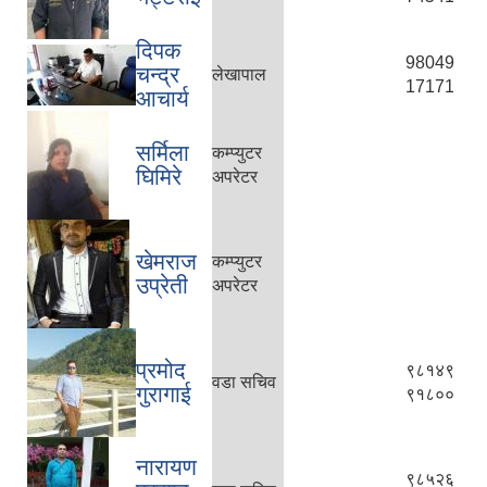
दिपक
98049
चन्द्र
लेखापाल
17171
आचार्य
सर्मिला
कम्प्युटर
घिमिरे
अपरेटर
खेमराज
कम्प्युटर
उप्रेती
अपरेटर
प्रमोद
९८१४९
वडा सचिव
गुरागाई
९१८००
नारायण
९८५२६