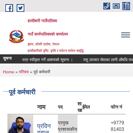
Skip to main content
हल्दीबारी गाउँपालिका
गाउँ कार्यपालिकाको कार्यालय
झापा, कोशी प्रदेश, नेपाल
हल्दीबारीको दृष्टि, कृषि र पर्यटन मार्फत समृद्धि
सुचना
वोलपत्र स्वीकृत गर्ने आशयको सूचना ।
पशु उपचार सेवाका लागी औषधि तथा सर्
You are here
Home
»
परिचय
» पूर्व कर्मचारी
पूर्व कर्मचारी
शा
नाम
पद
ईमेल
फोन नं
खा
प्रमुख
+9779
प्रविन
प्रशासकीय
81403
दहाल