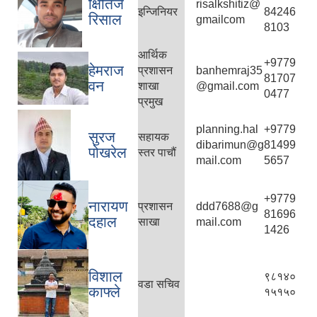
क्षितिज
risalkshitiz@
इन्जिनियर
84246
रिसाल
gmailcom
8103
आर्थिक
+9779
हेमराज
प्रशासन
banhemraj35
81707
वन
शाखा
@gmail.com
0477
प्रमुख
planning.hal
+9779
सुरज
सहायक
dibarimun@g
81499
पोखरेल
स्तर पाचौं
mail.com
5657
+9779
नारायण
प्रशासन
ddd7688@g
81696
दहाल
साखा
mail.com
1426
विशाल
९८१४०
वडा सचिव
काफ्ले
१५१५०