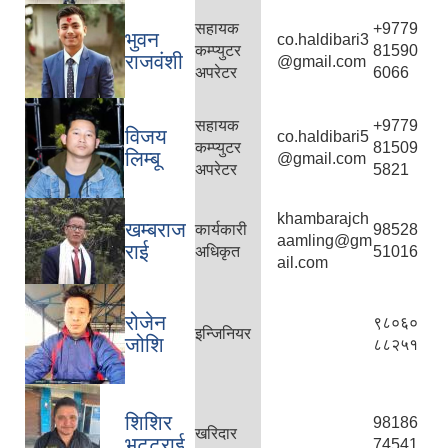
सहायक
+9779
भुवन
co.haldibari3
कम्प्युटर
81590
राजवंशी
@gmail.com
अपरेटर
6066
सहायक
+9779
विजय
co.haldibari5
कम्प्युटर
81509
लिम्बू
@gmail.com
अपरेटर
5821
khambarajch
खम्बराज
कार्यकारी
98528
aamling@gm
राई
अधिकृत
51016
ail.com
रोजेन
९८०६०
इन्जिनियर
जोशि
८८२५१
शिशिर
98186
खरिदार
भट्टराई
74541