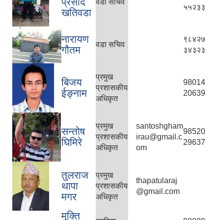
प्रसाद
वडा सचिव
५५२३३
खतिवडा
नारायण
९८४२७
वडा सचिव
गौतम
३४३२३
प्रमुख
बिजय
98014
प्रशासकीय
ईङ्नाम
20639
अधिकृत
प्रमुख
santoshgham
सन्तोष
98520
प्रशासकीय
irau@gmail.c
घिमिरे
29637
अधिकृत
om
तुलराज
प्रमुख
thapatularaj
थापा
प्रशासकीय
@gmail.com
मगर
अधिकृत
मुक्ति